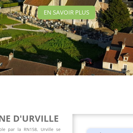
EN SAVOIR PLUS
E D'URVILLE
ble par la RN158, Urville se