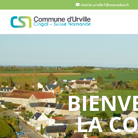
mairie.urville1@wanadoo.fr
BIENVE
LA C