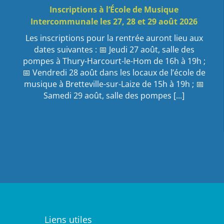
Inscriptions à l’École de Musique
Intercommunale les 27, 28 et 29 août 2026
Les inscriptions pour la rentrée auront lieu aux
dates suivantes : 📅 Jeudi 27 août, salle des
pompes à Thury-Harcourt-le-Hom de 16h à 19h ;
📅 Vendredi 28 août dans les locaux de l’école de
musique à Bretteville-sur-Laize de 15h à 19h ; 📅
Samedi 29 août, salle des pompes
[...]
Fermeture des déchetteries à Thury-Harcourt-
le-Hom et Saint-Rémy-sur-Orne
[...]
Le festival Arbres & Cie revient les 12 et 13
septembre 2026 au Château d’Outrelaise à
Gouvix
Pour cette nouvelle édition, la pomme et le
Liens utiles